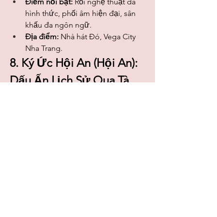
Điểm nổi bật:
 Rối nghệ thuật đa 
hình thức, phối âm hiện đại, sân 
khấu đa ngôn ngữ.
Địa điểm:
 Nhà hát Đó, Vega City 
Nha Trang.
8. Ký Ức Hội An (Hội An): 
Dấu Ấn Lịch Sử Qua Tà 
Áo Dài
"Ký Ức Hội An" không chỉ là một show 
diễn, đó là một chuyến du hành ngược 
dòng thời gian, đưa bạn đến với 
những giai đoạn lịch sử và văn hóa đặc 
sắc của phố Hội. Sân khấu ngoài trời 
rộng 25.000m², nơi hơn 500 diễn viên 
chuyên nghiệp tái hiện những câu 
chuyện cổ kính bằng ngôn ngữ của tà 
áo dài. Mỗi chương, mỗi màn trình 
diễn là một bức tranh sống động về 