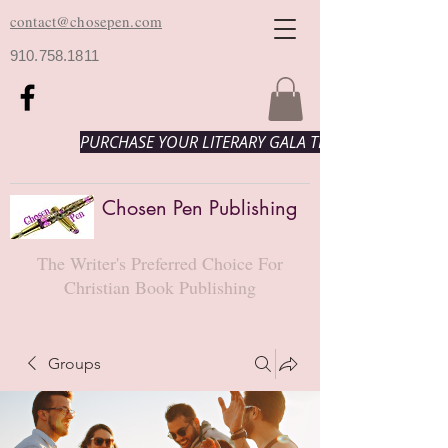
contact@chosepen.com
910.758.1811
PURCHASE YOUR LITERARY GALA TICKETS HERE!
Chosen Pen Publishing
The Writer's Preferred Choice For
Christian Book Publishing
Groups