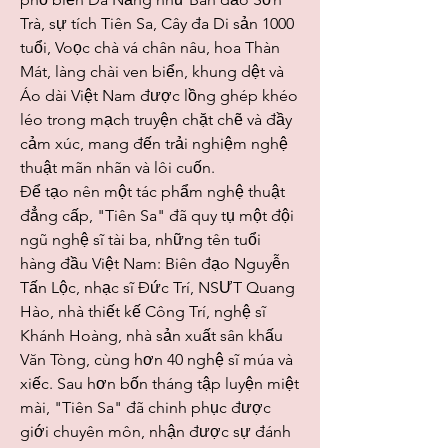
Trà, sự tích Tiên Sa, Cây đa Di sản 1000 
tuổi, Voọc chà vá chân nâu, hoa Thàn 
Mát, làng chài ven biển, khung dệt và 
Áo dài Việt Nam được lồng ghép khéo 
léo trong mạch truyện chặt chẽ và đầy 
cảm xúc, mang đến trải nghiệm nghệ 
thuật mãn nhãn và lôi cuốn.
Để tạo nên một tác phẩm nghệ thuật 
đẳng cấp, "Tiên Sa" đã quy tụ một đội 
ngũ nghệ sĩ tài ba, những tên tuổi 
hàng đầu Việt Nam: Biên đạo Nguyễn 
Tấn Lộc, nhạc sĩ Đức Trí, NSƯT Quang 
Hào, nhà thiết kế Công Trí, nghệ sĩ 
Khánh Hoàng, nhà sản xuất sân khấu 
Văn Tòng, cùng hơn 40 nghệ sĩ múa và 
xiếc. Sau hơn bốn tháng tập luyện miệt 
mài, "Tiên Sa" đã chinh phục được 
giới chuyên môn, nhận được sự đánh 