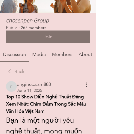
chosenpen Group
Public
·
267 members
Join
Discussion
Media
Members
About
Back
engine.aszm888
engine.aszm888
June 11, 2025
Top 10 Show Diễn Nghệ Thuật Đáng 
Xem Nhất: Chìm Đắm Trong Sắc Màu 
Văn Hóa Việt Nam
Bạn là một người yêu 
nghệ thuật, mong muốn 