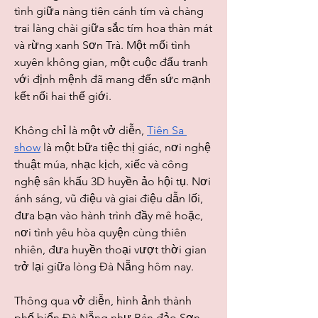
tình giữa nàng tiên cánh tím và chàng 
trai làng chài giữa sắc tím hoa thàn mát 
và rừng xanh Sơn Trà. Một mối tình 
xuyên không gian, một cuộc đấu tranh 
với định mệnh đã mang đến sức mạnh 
kết nối hai thế giới.
Không chỉ là một vở diễn, 
Tiên Sa 
show
 là một bữa tiệc thị giác, nơi nghệ 
thuật múa, nhạc kịch, xiếc và công 
nghệ sân khấu 3D huyền ảo hội tụ. Nơi 
ánh sáng, vũ điệu và giai điệu dẫn lối, 
đưa bạn vào hành trình đầy mê hoặc, 
nơi tình yêu hòa quyện cùng thiên 
nhiên, đưa huyền thoại vượt thời gian 
trở lại giữa lòng Đà Nẵng hôm nay.
Thông qua vở diễn, hình ảnh thành 
phố biển Đà Nẵng như Bán đảo Sơn 