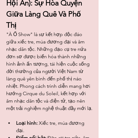
Hội An): Sự Hòa Quyện 
Giữa Làng Quê Và Phố 
Thị
"À Ố Show" là sự kết hợp độc đáo 
giữa xiếc tre, múa đương đại và âm 
nhạc dân tộc. Những đạo cụ tre nứa 
đơn sơ được biến hóa thành những 
hình ảnh ấn tượng, tái hiện cuộc sống 
đời thường của người Việt Nam từ 
làng quê yên bình đến phố thị náo 
nhiệt. Phong cách trình diễn mang hơi 
hướng Cirque du Soleil, kết hợp với 
âm nhạc dân tộc và điện tử, tạo nên 
một trải nghiệm nghệ thuật đầy mới lạ.
Loại hình:
 Xiếc tre, múa đương 
đại.
Điểm nổi bật:
 Đạo cụ tre nứa, âm 