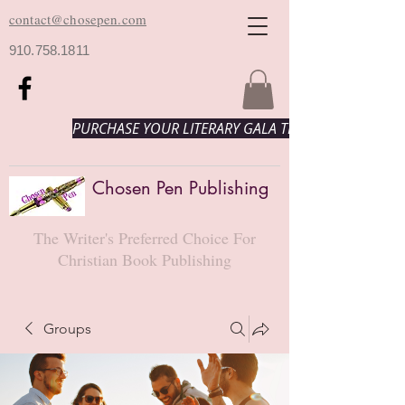
contact@chosepen.com
910.758.1811
PURCHASE YOUR LITERARY GALA TICKETS HERE!
Chosen Pen Publishing
The Writer's Preferred Choice For
Christian Book Publishing
Groups