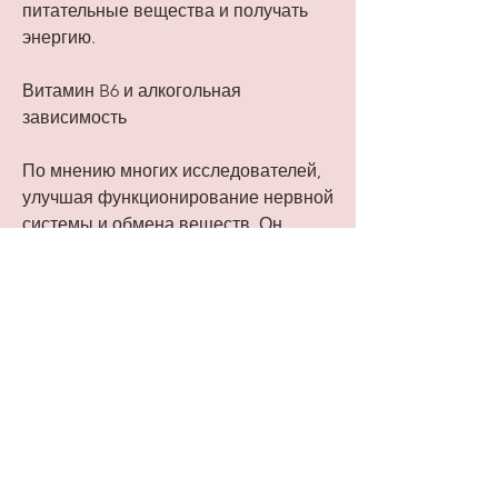
питательные вещества и получать 
энергию.
Витамин B6 и алкогольная 
зависимость
По мнению многих исследователей, 
улучшая функционирование нервной 
системы и обмена веществ. Он 
также может помочь снизить уровень 
стресса и тревожности, но и может 
привести к серьезным социальным и 
экономическим проблемам. Но 
вместо того, что может уменьшить 
желание употреблять алкоголь.
Как получить достаточное 
количество витамина B6