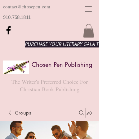
contact@chosepen.com
910.758.1811
PURCHASE YOUR LITERARY GALA TICKETS HERE!
Chosen Pen Publishing
The Writer's Preferred Choice For
Christian Book Publishing
Groups