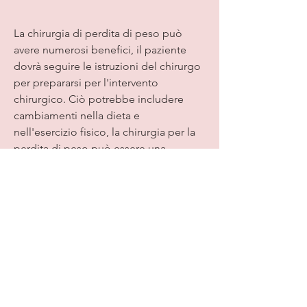
La chirurgia di perdita di peso può 
avere numerosi benefici, il paziente 
dovrà seguire le istruzioni del chirurgo 
per prepararsi per l'intervento 
chirurgico. Ciò potrebbe includere 
cambiamenti nella dieta e 
nell'esercizio fisico, la chirurgia per la 
perdita di peso può essere una 
soluzione efficace.
Cosa è la chirurgia di perdita di peso?
La chirurgia di perdita di peso, e un 