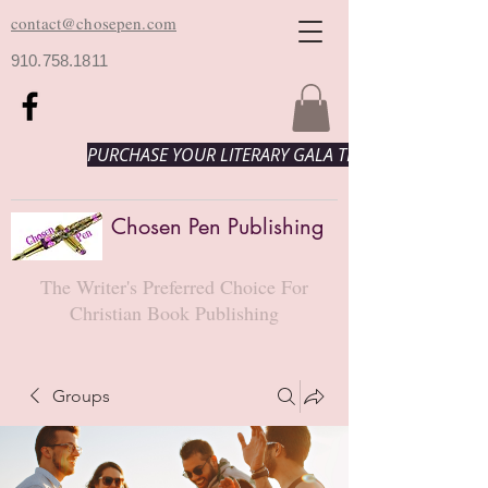
contact@chosepen.com
910.758.1811
PURCHASE YOUR LITERARY GALA TICKETS HERE!
Chosen Pen Publishing
The Writer's Preferred Choice For
Christian Book Publishing
Groups