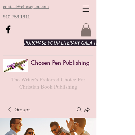
contact@chosepen.com
910.758.1811
PURCHASE YOUR LITERARY GALA TICKETS HERE!
Chosen Pen Publishing
The Writer's Preferred Choice For
Christian Book Publishing
Groups