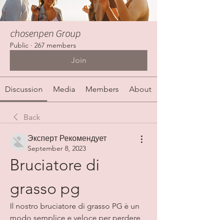
chosenpen Group
Public
·
267 members
Join
Discussion
Media
Members
About
Back
Эксперт Рекомендует
September 8, 2023
Bruciatore di 
grasso pg
Il nostro bruciatore di grasso PG è un 
modo semplice e veloce per perdere 