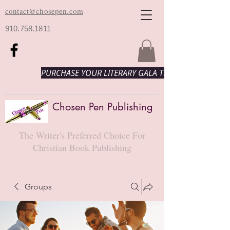
contact@chosepen.com
910.758.1811
PURCHASE YOUR LITERARY GALA TICKETS HERE!
Chosen Pen Publishing
The Writer's Preferred Choice For
Christian Book Publishing
Groups