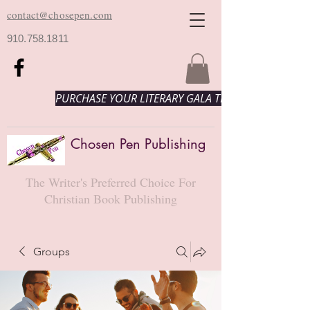
contact@chosepen.com
910.758.1811
PURCHASE YOUR LITERARY GALA TICKETS HERE!
Chosen Pen Publishing
The Writer's Preferred Choice For
Christian Book Publishing
Groups