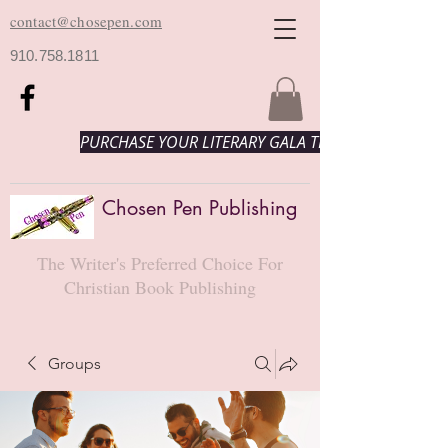
contact@chosepen.com
910.758.1811
PURCHASE YOUR LITERARY GALA TICKETS HERE!
Chosen Pen Publishing
The Writer's Preferred Choice For
Christian Book Publishing
Groups