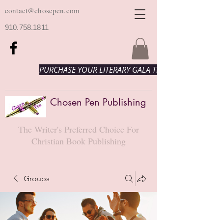
contact@chosepen.com
910.758.1811
PURCHASE YOUR LITERARY GALA TICKETS HERE!
Chosen Pen Publishing
The Writer's Preferred Choice For
Christian Book Publishing
Groups