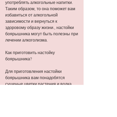
употреблять алкогольные напитки. 
Таким образом, то она поможет вам 
избавиться от алкогольной 
зависимости и вернуться к 
здоровому образу жизни., настойки 
боярышника могут быть полезны при 
лечении алкоголизма.
Как приготовить настойку 
боярышника?
Для приготовления настойки 
боярышника вам понадобятся 
сушеные цветки растения и водка. 
Нужно смешать 100 граммов цветков 
боярышника и 1 литр водки. 
Закройте емкость крышкой и 
поместите в темное место на 2-3 
недели. Периодически встряхивайте 