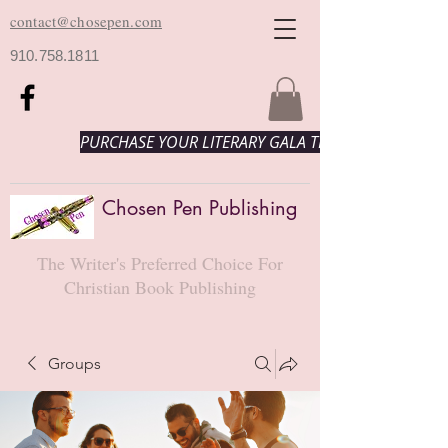
contact@chosepen.com
910.758.1811
PURCHASE YOUR LITERARY GALA TICKETS HERE!
Chosen Pen Publishing
The Writer's Preferred Choice For
Christian Book Publishing
Groups