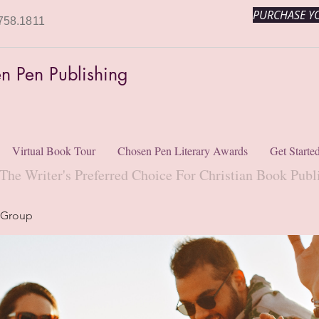
PURCHASE YO
758.1811
n Pen Publishing
Virtual Book Tour
Chosen Pen Literary Awards
Get Starte
The Writer's Preferred Choice For Christian Book Publ
 Group