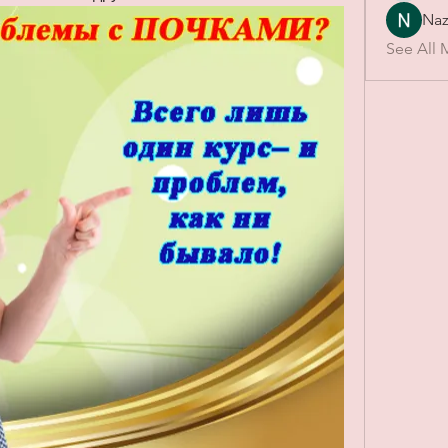
Naz
See All 