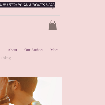
UR LITERARY GALA TICKETS HERE!
d
About
Our Authors
More
ishing