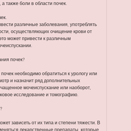
а также боли в области почек.
ек.
ивести различные заболевания, употреблять 
ости, осуществляющих очищение крови от 
 это может привести к различным 
очеиспускании.
ания почек?
почек необходимо обратиться к урологу или 
мотр и назначит ряд дополнительных 
учащенное мочеиспускание или наоборот, 
уковое исследование и томографию.
?
жет зависеть от их типа и степени тяжести. В 
меняться лекарственные препараты, которые 