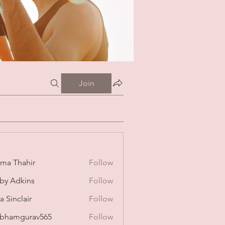
Join
ima Thahir
Follow
by Adkins
Follow
a Sinclair
Follow
bhamgurav565
Follow
mgurav565