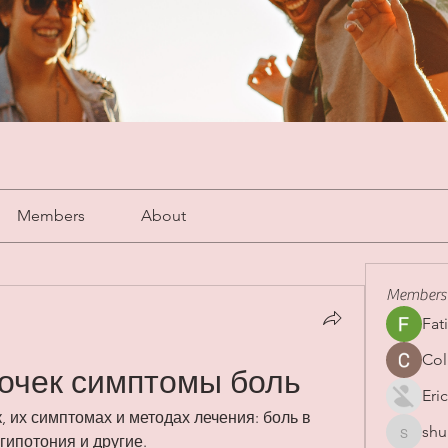
Members
About
Members
Fat
Col
очек симптомы боль
Eric
, их симптомах и методах лечения: боль в 
shu
shubha
 гипотония и другие.