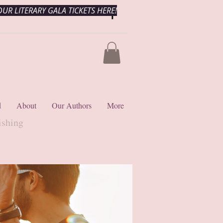
UR LITERARY GALA TICKETS HERE!
d
About
Our Authors
More
ishing