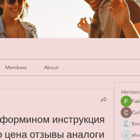
Members
About
Members
Fat
Col
тформином инструкция 
Eric
 цена отзывы аналоги
shu
shubha