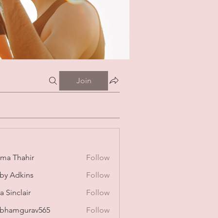
Join
ima Thahir
Follow
by Adkins
Follow
a Sinclair
Follow
bhamgurav565
Follow
mgurav565