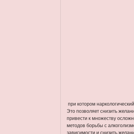
 при котором наркологический препарат вводится под кожу или в мышцы. 
Это позволяет снизить желани
привести к множеству осложне
методов борьбы с алкоголизмо
зависимости и снизить желани