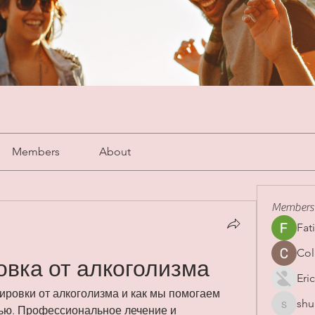
Members
About
Members
Fat
Col
овка от алкоголизма
Eric
ировки от алкоголизма и как мы помогаем 
shu
shubha
ью. Профессиональное лечение и 