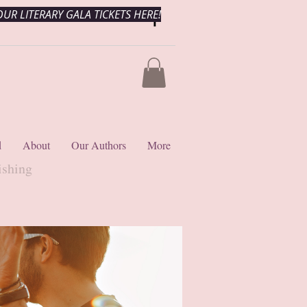
UR LITERARY GALA TICKETS HERE!
d
About
Our Authors
More
ishing