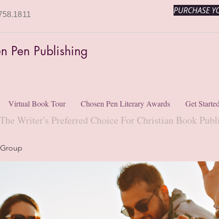
PURCHASE YO
758.1811
n Pen Publishing
Virtual Book Tour
Chosen Pen Literary Awards
Get Starte
The Writer's Preferred Choice For Christian Book Publ
 Group