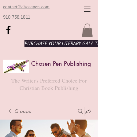
contact@chosepen.com
910.758.1811
PURCHASE YOUR LITERARY GALA TICKETS HERE!
Chosen Pen Publishing
The Writer's Preferred Choice For
Christian Book Publishing
Groups