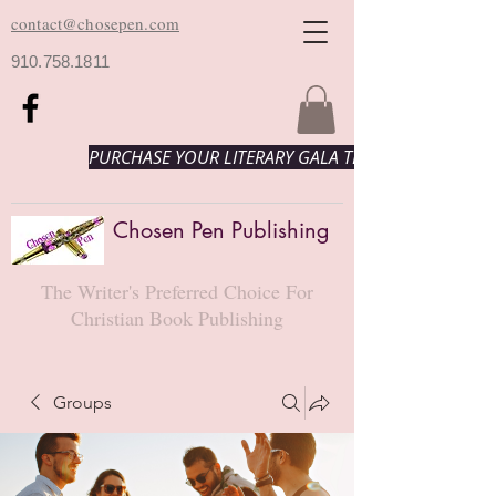
contact@chosepen.com
910.758.1811
PURCHASE YOUR LITERARY GALA TICKETS HERE!
Chosen Pen Publishing
The Writer's Preferred Choice For
Christian Book Publishing
Groups