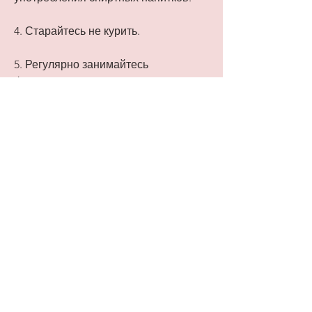
4. Старайтесь не курить.
5. Регулярно занимайтесь 
физическими упражнениями.
6. При необходимости принимайте 
медикаменты, назначенные вашим 
врачом.
Неотложная помощь при почечной 
недостаточности - это важный 
вопрос, необходимо следить за 
своим здоровьем и жизненным 
образом. Вот несколько 
рекомендаций:
1. Регулярно проверяйте 