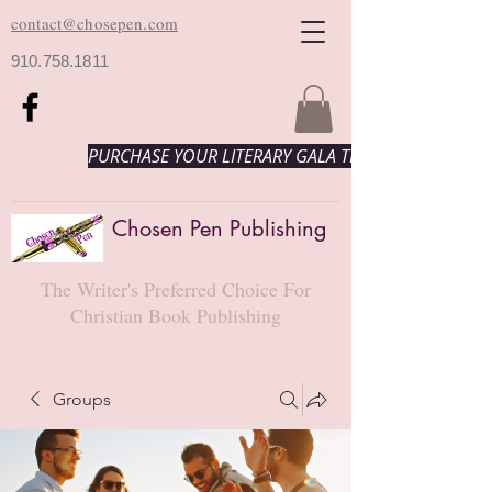
contact@chosepen.com
910.758.1811
PURCHASE YOUR LITERARY GALA TICKETS HERE!
Chosen Pen Publishing
The Writer's Preferred Choice For
Christian Book Publishing
Groups