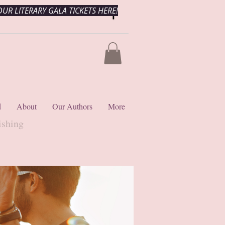
UR LITERARY GALA TICKETS HERE!
d
About
Our Authors
More
ishing