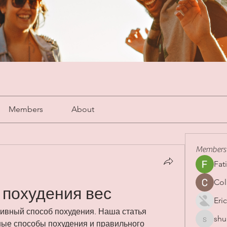
Members
About
Members
Fat
Col
 похудения вес
Eric
ивный способ похудения. Наша статья 
shu
shubha
ые способы похудения и правильного 