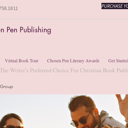
PURCHASE YO
758.1811
n Pen Publishing
Virtual Book Tour
Chosen Pen Literary Awards
Get Starte
The Writer's Preferred Choice For Christian Book Publ
 Group