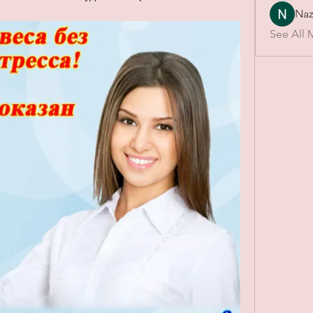
Naz
See All 