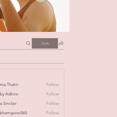
Join
ima Thahir
Follow
by Adkins
Follow
a Sinclair
Follow
bhamgurav565
Follow
mgurav565