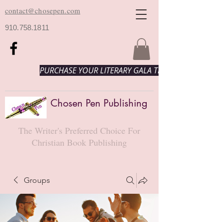
contact@chosepen.com
910.758.1811
PURCHASE YOUR LITERARY GALA TICKETS HERE!
Chosen Pen Publishing
The Writer's Preferred Choice For
Christian Book Publishing
Groups