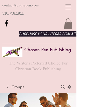
contact@chosepen.com
910.758.1811
PURCHASE YOUR LITERARY GALA TICKETS HERE!
Chosen Pen Publishing
The Writer's Preferred Choice For
Christian Book Publishing
Groups