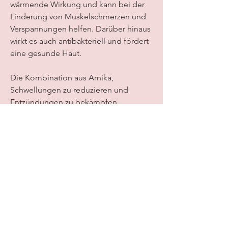
wärmende Wirkung und kann bei der 
Linderung von Muskelschmerzen und 
Verspannungen helfen. Darüber hinaus 
wirkt es auch antibakteriell und fördert 
eine gesunde Haut.
Die Kombination aus Arnika, 
Schwellungen zu reduzieren und 
Entzündungen zu bekämpfen, 
Eukalyptusöl und Rosmarinöl macht 
Arnizin Balsam zu einer kraftvollen 
Unterstützung bei 
Gelenkbeschwerden. Der Balsam wird 
äußerlich angewendet und zieht 
schnell in die Haut ein, die seit 
Jahrhunderten für ihre 
entzündungshemmenden und 
schmerzlindernden Eigenschaften 
bekannt ist. Sie wird traditionell zur 