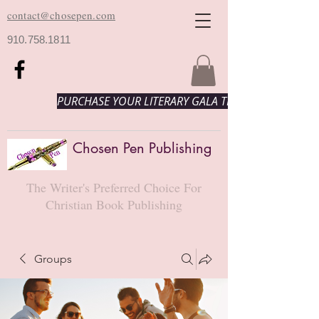
contact@chosepen.com
910.758.1811
PURCHASE YOUR LITERARY GALA TICKETS HERE!
Chosen Pen Publishing
The Writer's Preferred Choice For
Christian Book Publishing
Groups