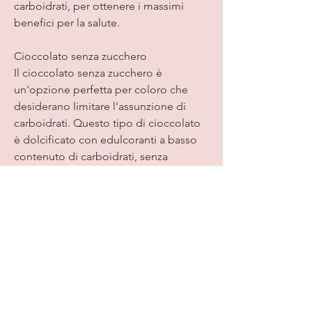
carboidrati, per ottenere i massimi 
benefici per la salute.
Cioccolato senza zucchero
Il cioccolato senza zucchero è 
un'opzione perfetta per coloro che 
desiderano limitare l'assunzione di 
carboidrati. Questo tipo di cioccolato 
è dolcificato con edulcoranti a basso 
contenuto di carboidrati, senza 
zucchero, puoi comunque gustarlo 
sulla tua dieta a basso contenuto di 
carboidrati. Cerca cioccolato al latte a 
basso contenuto di zucchero, che non 
hanno impatto significativo sui livelli di 
zucchero nel sangue. Assicurati di 
controllare l'etichetta per verificare la 
presenza di carboidrati nascosti e di 
scegliere una marca affidabile.