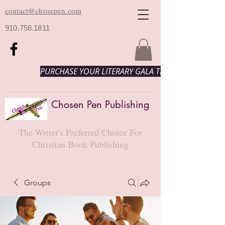
contact@chosepen.com
910.758.1811
PURCHASE YOUR LITERARY GALA TICKETS HERE!
Chosen Pen Publishing
The Writer's Preferred Choice For
Christian Book Publishing
Groups