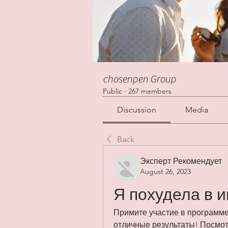
chosenpen Group
Public
·
267 members
Discussion
Media
Back
Эксперт Рекомендует
August 26, 2023
Я похудела в и
Примите участие в программе 
отличные результаты! Посмотр