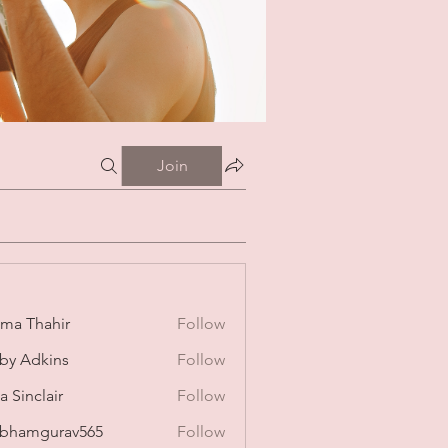
Join
ima Thahir
Follow
by Adkins
Follow
a Sinclair
Follow
bhamgurav565
Follow
mgurav565