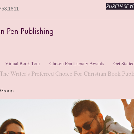
PURCHASE YO
758.1811
n Pen Publishing
Virtual Book Tour
Chosen Pen Literary Awards
Get Starte
The Writer's Preferred Choice For Christian Book Publ
 Group