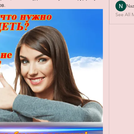
ов.
Naz
See All 