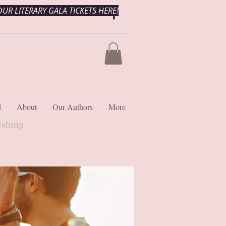
UR LITERARY GALA TICKETS HERE!
d
About
Our Authors
More
ishing