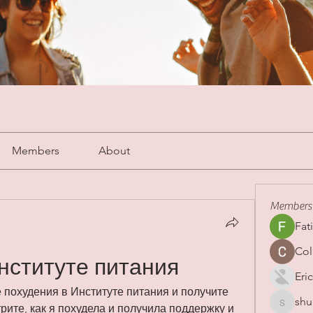
Members
About
Members
Fat
Col
нституте питания
Eric
похудения в Институте питания и получите 
shu
shubha
ите, как я похудела и получила поддержку и 