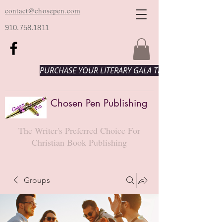
contact@chosepen.com
910.758.1811
PURCHASE YOUR LITERARY GALA TICKETS HERE!
Chosen Pen Publishing
The Writer's Preferred Choice For
Christian Book Publishing
Groups