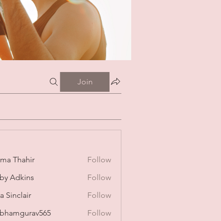
Join
ima Thahir
Follow
by Adkins
Follow
a Sinclair
Follow
bhamgurav565
Follow
mgurav565