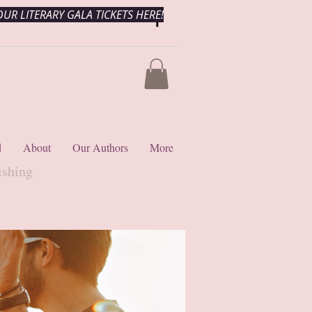
UR LITERARY GALA TICKETS HERE!
d
About
Our Authors
More
ishing