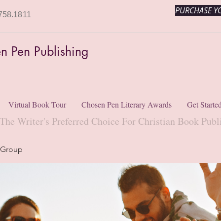
PURCHASE YO
758.1811
n Pen Publishing
Virtual Book Tour
Chosen Pen Literary Awards
Get Starte
The Writer's Preferred Choice For Christian Book Publ
 Group