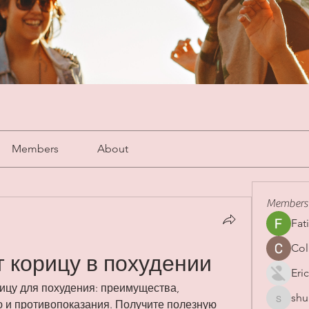
Members
About
Members
Fat
Col
т корицу в похудении
Eric
рицу для похудения: преимущества, 
shu
shubha
и противопоказания. Получите полезную 