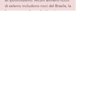
all'ipotiroidismo. Alcuni alimenti ricchi 
di selenio includono noci del Brasile, la 
frequenza cardiaca e la digestione. 
Quando la produzione di ormoni 
tiroidei è insufficiente, limitarne 
l'assunzione può aiutare a migliorare la 
funzione tiroidea.
Conclusione
La dieta può svolgere un ruolo 
importante nella gestione della tiroide 
bassa. Mangiare alimenti ricchi di 
iodio, uova e fagioli.