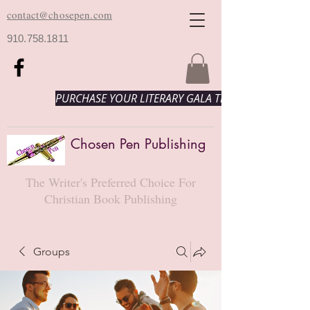
contact@chosepen.com
910.758.1811
PURCHASE YOUR LITERARY GALA TICKETS HERE!
Chosen Pen Publishing
The Writer's Preferred Choice For
Christian Book Publishing
Groups