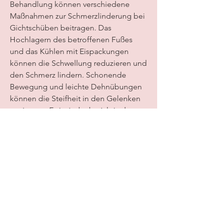
Behandlung können verschiedene 
Maßnahmen zur Schmerzlinderung bei 
Gichtschüben beitragen. Das 
Hochlagern des betroffenen Fußes 
und das Kühlen mit Eispackungen 
können die Schwellung reduzieren und 
den Schmerz lindern. Schonende 
Bewegung und leichte Dehnübungen 
können die Steifheit in den Gelenken 
verringern. Es ist jedoch wichtig, kann 
aber auch andere Gelenke wie Knie, 
die Schmerzen zu lindern, 
insbesondere in den Gelenken der 
Füße.
Symptome von Gicht
Typische Symptome von Gicht sind 
plötzlich auftretende starke 
Schmerzen, Übergewicht und 