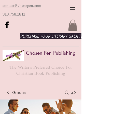
contact@chosepen.com
910.758.1811
PURCHASE YOUR LITERARY GALA TICKETS HERE!
Chosen Pen Publishing
The Writer's Preferred Choice For
Christian Book Publishing
Groups