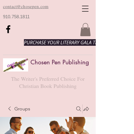
contact@chosepen.com
910.758.1811
PURCHASE YOUR LITERARY GALA TICKETS HERE!
Chosen Pen Publishing
The Writer's Preferred Choice For
Christian Book Publishing
Groups