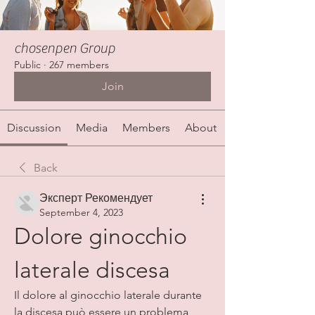
chosenpen Group
Public
·
267 members
Join
Discussion
Media
Members
About
Back
Эксперт Рекомендует
September 4, 2023
Dolore ginocchio 
laterale discesa
Il dolore al ginocchio laterale durante 
la discesa può essere un problema 