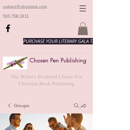
contact@chosepen.com
910.758.1811
PURCHASE YOUR LITERARY GALA TICKETS HERE!
Chosen Pen Publishing
The Writer's Preferred Choice For
Christian Book Publishing
Groups