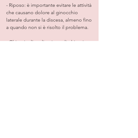
- Riposo: è importante evitare le attività 
che causano dolore al ginocchio 
laterale durante la discesa, almeno fino 
a quando non si è risolto il problema.
- Ghiaccio: l'applicazione di ghiaccio 
sull'area interessata può aiutare a 
ridurre il dolore e l'infiammazione.
- Fisioterapia: la fisioterapia può aiutare 
a rafforzare i muscoli attorno al 
ginocchio e a migliorare la stabilità 
dell'articolazione.
- Farmaci antinfiammatori: i farmaci 
antinfiammatori possono essere utili 
per ridurre il dolore e l'infiammazione.