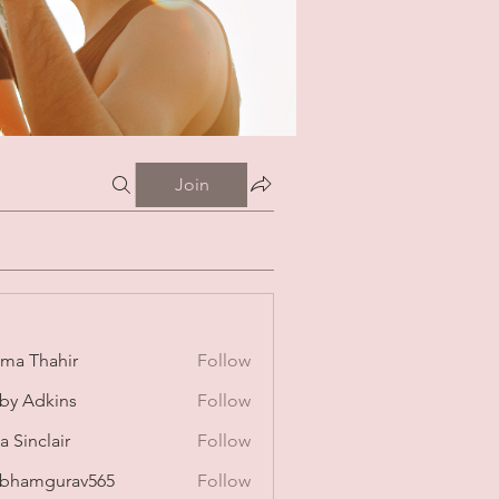
Join
ima Thahir
Follow
by Adkins
Follow
a Sinclair
Follow
bhamgurav565
Follow
mgurav565