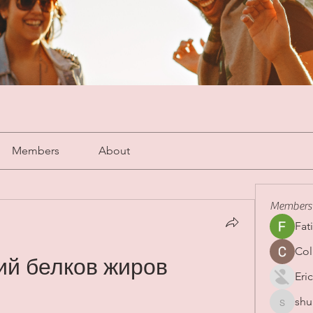
Members
About
Members
Fat
Col
й белков жиров 
Eric
shu
shubha