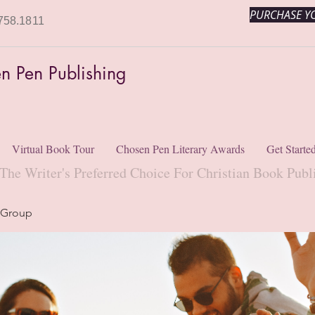
PURCHASE YO
758.1811
n Pen Publishing
Virtual Book Tour
Chosen Pen Literary Awards
Get Starte
The Writer's Preferred Choice For Christian Book Publ
 Group