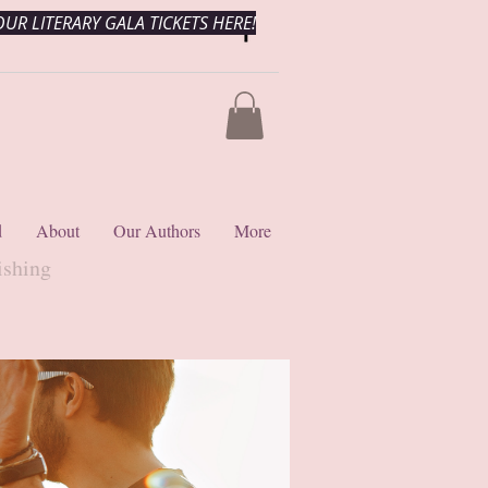
UR LITERARY GALA TICKETS HERE!
d
About
Our Authors
More
ishing