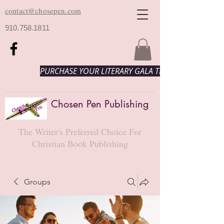
contact@chosepen.com
910.758.1811
PURCHASE YOUR LITERARY GALA TICKETS HERE!
Chosen Pen Publishing
The Writer's Preferred Choice For
Christian Book Publishing
Groups