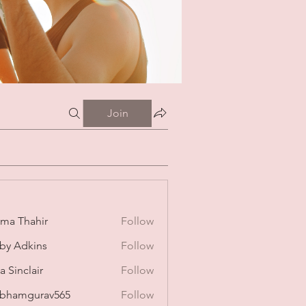
Join
ima Thahir
Follow
by Adkins
Follow
a Sinclair
Follow
bhamgurav565
Follow
mgurav565