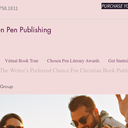
PURCHASE YO
758.1811
n Pen Publishing
Virtual Book Tour
Chosen Pen Literary Awards
Get Starte
The Writer's Preferred Choice For Christian Book Publ
 Group