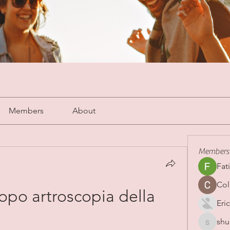
Members
About
Members
Fat
Col
opo artroscopia della 
Eric
shu
shubha