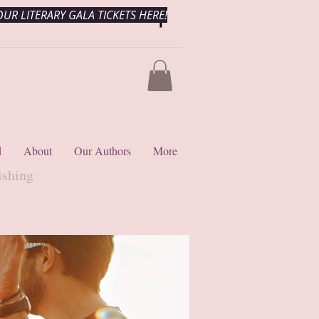
UR LITERARY GALA TICKETS HERE!
d
About
Our Authors
More
ishing