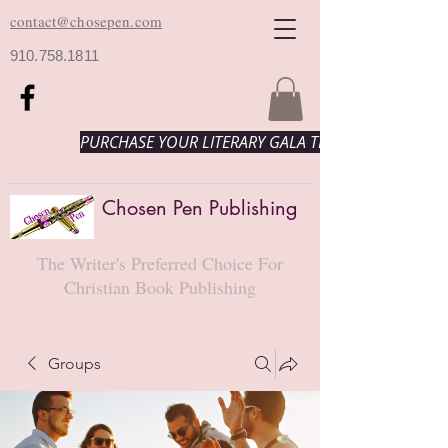
contact@chosepen.com
910.758.1811
PURCHASE YOUR LITERARY GALA TICKETS HERE!
Chosen Pen Publishing
The Writer's Preferred Choice For
Christian Book Publishing
Groups