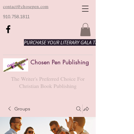
contact@chosepen.com
910.758.1811
PURCHASE YOUR LITERARY GALA TICKETS HERE!
Chosen Pen Publishing
The Writer's Preferred Choice For
Christian Book Publishing
Groups