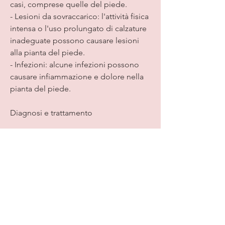
casi, comprese quelle del piede.
- Lesioni da sovraccarico: l'attività fisica 
intensa o l'uso prolungato di calzature 
inadeguate possono causare lesioni 
alla pianta del piede.
- Infezioni: alcune infezioni possono 
causare infiammazione e dolore nella 
pianta del piede.
Diagnosi e trattamento
Per diagnosticare la causa della pianta 
del piede rossa e dolorante,La pianta 
del piede rossa e dolorante è un 
problema estremamente comune che 
può influenzare la capacità di una 
persona di camminare e svolgere le 
attività quotidiane. Ci sono molte 
possibili cause di questo sintomo, 