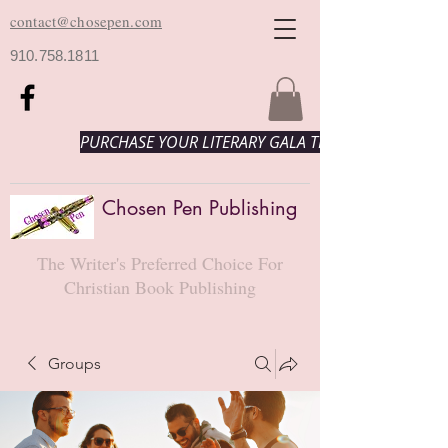
contact@chosepen.com
910.758.1811
PURCHASE YOUR LITERARY GALA TICKETS HERE!
Chosen Pen Publishing
The Writer's Preferred Choice For
Christian Book Publishing
Groups