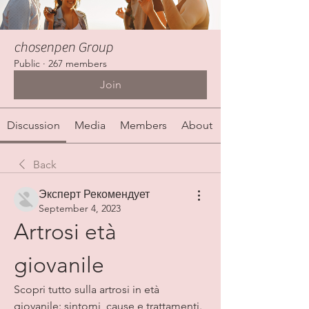
chosenpen Group
Public
·
267 members
Join
Discussion
Media
Members
About
Back
Эксперт Рекомендует
September 4, 2023
Artrosi età 
giovanile
Scopri tutto sulla artrosi in età 
giovanile: sintomi, cause e trattamenti. 