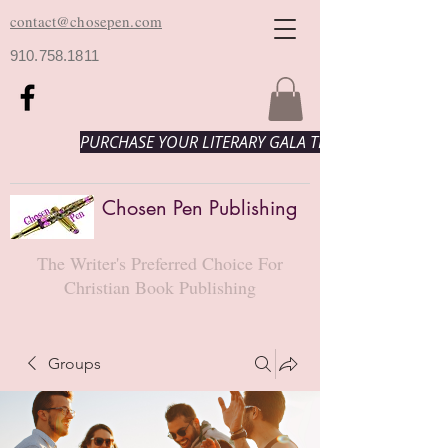
contact@chosepen.com
910.758.1811
PURCHASE YOUR LITERARY GALA TICKETS HERE!
Chosen Pen Publishing
The Writer's Preferred Choice For
Christian Book Publishing
Groups