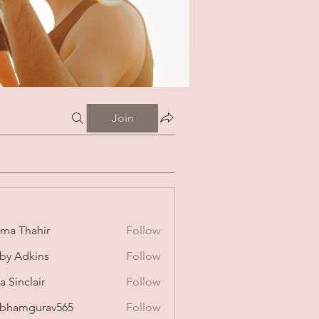
Join
ima Thahir
Follow
by Adkins
Follow
a Sinclair
Follow
bhamgurav565
Follow
mgurav565