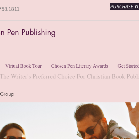
PURCHASE YO
758.1811
n Pen Publishing
Virtual Book Tour
Chosen Pen Literary Awards
Get Starte
The Writer's Preferred Choice For Christian Book Publ
 Group