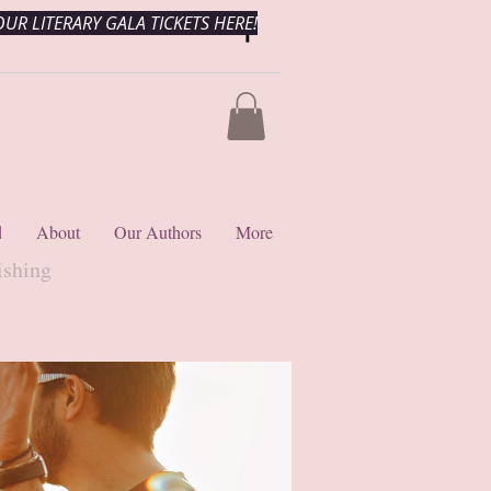
UR LITERARY GALA TICKETS HERE!
d
About
Our Authors
More
ishing