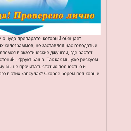
 о чудо-препарате, который обещает 
х килограммов, не заставляя нас голодать и 
яемся в экзотические джунгли, где растет 
тений - фрукт баша. Так как мы уже рискуем 
му бы не прочитать статью полностью и 
ого в этих капсулах? Скорее берем поп-корн и 