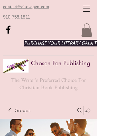
contact@chosepen.com
910.758.1811
PURCHASE YOUR LITERARY GALA TICKETS HERE!
Chosen Pen Publishing
The Writer's Preferred Choice For
Christian Book Publishing
Groups