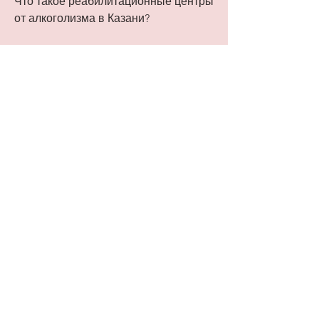
Что такое реабилитационные центры 
от алкоголизма в Казани?
Реабилитационные центры от 
алкоголизма – это учреждения, 
тренинги и мастер-классы. Важной 
частью лечения является работа с 
пациентом на формирование новых 
навыков, которые помогут ему 
вернуться к полноценной жизни 
после лечения.
Стоимость лечения в 
реабилитационных центрах от 
алкоголизма в Казани
Стоимость лечения в 
реабилитационных центрах от 
алкоголизма в Казани зависит от 