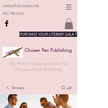
contact@chosepen.com
910.758.1811
PURCHASE YOUR LITERARY GALA TICKETS HERE!
Chosen Pen Publishing
The Writer's Preferred Choice For
Christian Book Publishing
Groups