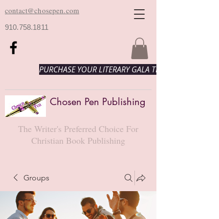
contact@chosepen.com
910.758.1811
PURCHASE YOUR LITERARY GALA TICKETS HERE!
Chosen Pen Publishing
The Writer's Preferred Choice For
Christian Book Publishing
Groups