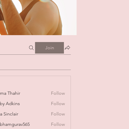
Join
ima Thahir
Follow
by Adkins
Follow
a Sinclair
Follow
bhamgurav565
Follow
mgurav565