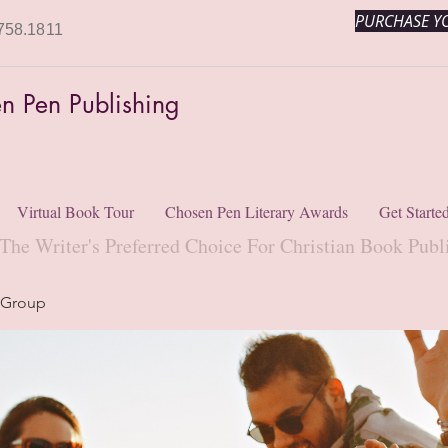
PURCHASE YO
758.1811
n Pen Publishing
Virtual Book Tour
Chosen Pen Literary Awards
Get Starte
The Writer's Preferred Choice For Christian Book Publ
 Group