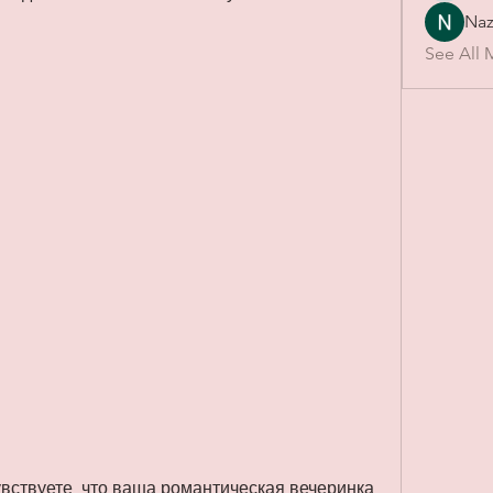
Naz
See All 
вствуете, что ваша романтическая вечеринка 