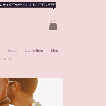
UR LITERARY GALA TICKETS HERE!
d
About
Our Authors
More
ishing