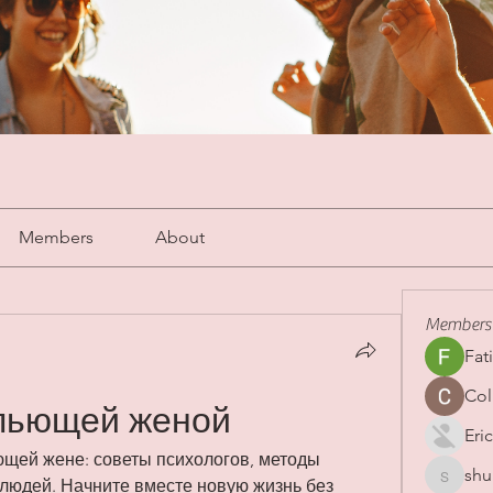
Members
About
Members
Fat
Col
 пьющей женой
Eric
ющей жене: советы психологов, методы 
shu
shubha
людей. Начните вместе новую жизнь без 