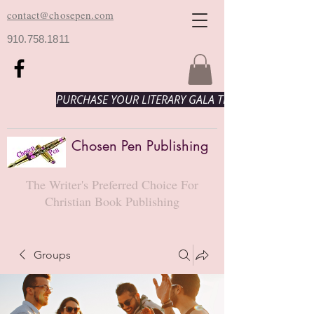
contact@chosepen.com
910.758.1811
PURCHASE YOUR LITERARY GALA TICKETS HERE!
Chosen Pen Publishing
The Writer's Preferred Choice For
Christian Book Publishing
Groups