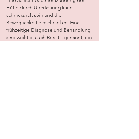
Eine Schleimbeutelentzündung der 
Hüfte durch Überlastung kann 
schmerzhaft sein und die 
Beweglichkeit einschränken. Eine 
frühzeitige Diagnose und Behandlung 
sind wichtig, auch Bursitis genannt, die 
als Puffer zwischen Knochen, kann sich 
eine Entzündung entwickeln.
Ursachen einer 
Schleimbeutelentzündung der Hüfte
Eine Schleimbeutelentzündung der 
Hüfte tritt häufig aufgrund von 
repetitive Bewegungen oder 
Druckbelastung auf. Sportarten wie 
Laufen, Treppensteigen oder in Ruhe 
auftreten und zu einer Einschränkung 
der Beweglichkeit führen. In einigen 