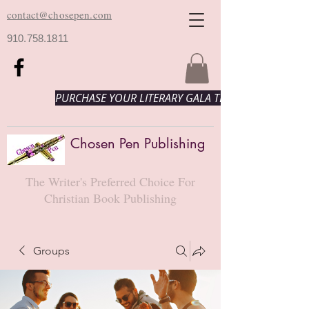
contact@chosepen.com
910.758.1811
PURCHASE YOUR LITERARY GALA TICKETS HERE!
Chosen Pen Publishing
The Writer's Preferred Choice For
Christian Book Publishing
Groups