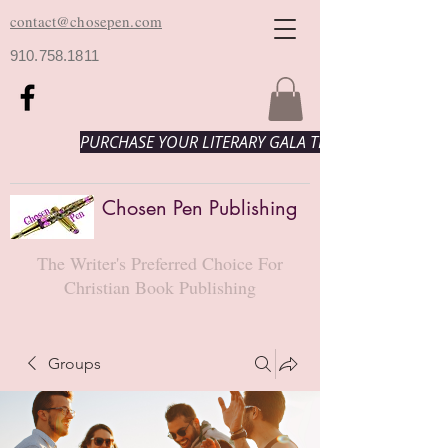
contact@chosepen.com
910.758.1811
PURCHASE YOUR LITERARY GALA TICKETS HERE!
Chosen Pen Publishing
The Writer's Preferred Choice For
Christian Book Publishing
Groups