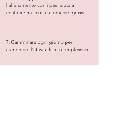
l'allenamento con i pesi aiuta a 
costruire muscoli e a bruciare grassi.
7. Camminare ogni giorno per 
aumentare l'attività fisica complessiva.
8. Fare pause frequenti durante il 
lavoro sedentario e fare esercizio di 
stretching.
9. Dormire almeno 7-8 ore ogni notte 
per ridurre lo stress e promuovere una 