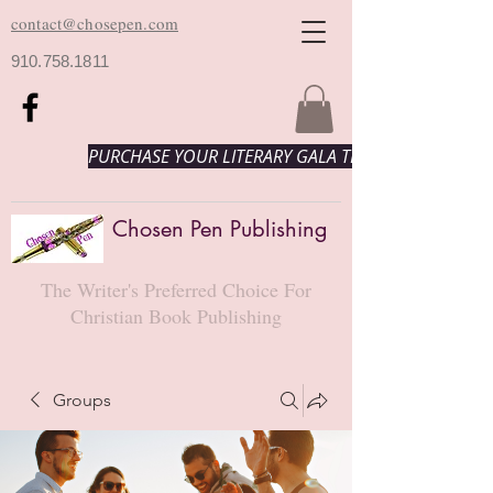
contact@chosepen.com
910.758.1811
PURCHASE YOUR LITERARY GALA TICKETS HERE!
Chosen Pen Publishing
The Writer's Preferred Choice For
Christian Book Publishing
Groups