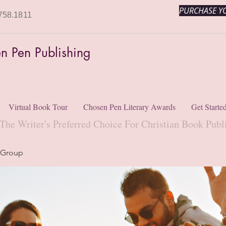
PURCHASE YO
758.1811
n Pen Publishing
Virtual Book Tour
Chosen Pen Literary Awards
Get Starte
The Writer's Preferred Choice For Christian Book Publ
 Group