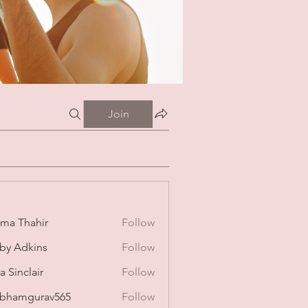
Join
ima Thahir
Follow
by Adkins
Follow
a Sinclair
Follow
bhamgurav565
Follow
mgurav565