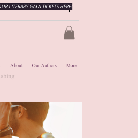
UR LITERARY GALA TICKETS HERE!
d
About
Our Authors
More
ishing