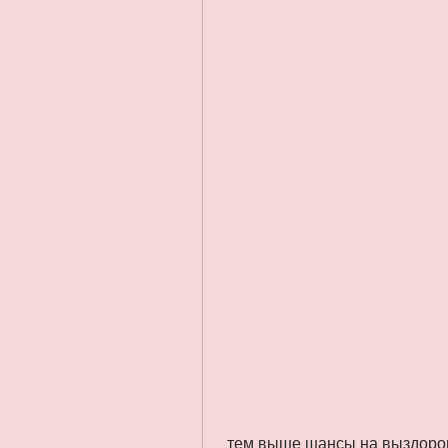
 тем выше шансы на выздоровление и возвращение к полноценной жизни., 