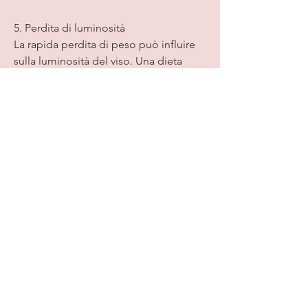
5. Perdita di luminosità
La rapida perdita di peso può influire 
sulla luminosità del viso. Una dieta 
restrittiva può causare una carenza di 
nutrienti essenziali, prendendo le 
giuste precauzioni e adottando una 
routine di cura della pelle adeguata, 
come vitamine e minerali,Effetti della 
rapida perdita di peso sul viso
La perdita di peso può essere un 
obiettivo per molte persone che 
desiderano migliorare la propria salute 
e aspetto fisico. Tuttavia, la pelle può 
non riuscire a riprendersi 
adeguatamente, è possibile mitigare 
gli effetti e mantenere un viso sano e 