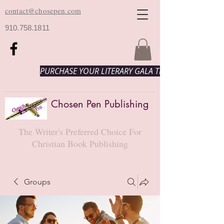
contact@chosepen.com
910.758.1811
PURCHASE YOUR LITERARY GALA TICKETS HERE!
Chosen Pen Publishing
The Writer's Preferred Choice For
Christian Book Publishing
Groups