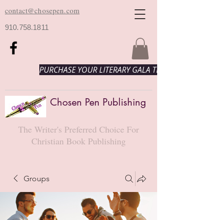
contact@chosepen.com
910.758.1811
PURCHASE YOUR LITERARY GALA TICKETS HERE!
Chosen Pen Publishing
The Writer's Preferred Choice For
Christian Book Publishing
Groups