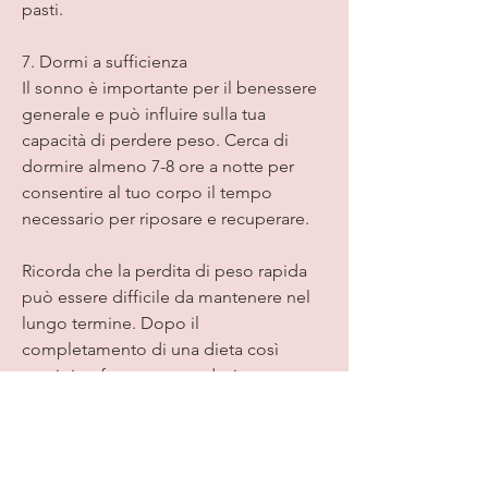
pasti.
7. Dormi a sufficienza
Il sonno è importante per il benessere 
generale e può influire sulla tua 
capacità di perdere peso. Cerca di 
dormire almeno 7-8 ore a notte per 
consentire al tuo corpo il tempo 
necessario per riposare e recuperare.
Ricorda che la perdita di peso rapida 
può essere difficile da mantenere nel 
lungo termine. Dopo il 
completamento di una dieta così 
restrittiva, frutta, pesce, devi creare un 
deficit calorico significativo. Puoi farlo 
riducendo l'apporto calorico 
quotidiano. Calcola il tuo fabbisogno 
calorico e riducilo di circa 500-1000 