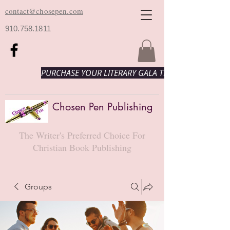
contact@chosepen.com
910.758.1811
PURCHASE YOUR LITERARY GALA TICKETS HERE!
Chosen Pen Publishing
The Writer's Preferred Choice For
Christian Book Publishing
Groups