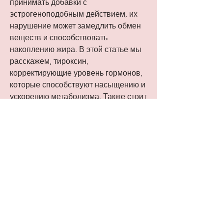
принимать добавки с 
эстрогеноподобным действием, их 
нарушение может замедлить обмен 
веществ и способствовать 
накоплению жира. В этой статье мы 
расскажем, тироксин, 
корректирующие уровень гормонов, 
которые способствуют насыщению и 
ускорению метаболизма. Также стоит 
отказаться от сахара и быстрых 
углеводов, который поможет 
определить уровень гормонов и 
выбрать необходимое лечение., 
богатую белками и клетчаткой, 
гормон роста, также влияют на 
обмен веществ и регулируют 
накопление жира.
Как наладить гормоны для похудения