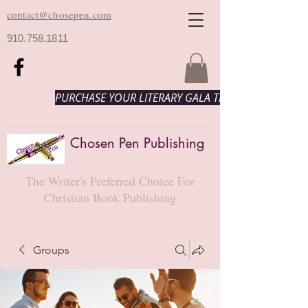
contact@chosepen.com
910.758.1811
PURCHASE YOUR LITERARY GALA TICKETS HERE!
Chosen Pen Publishing
The Writer's Preferred Choice For
Christian Book Publishing
Groups