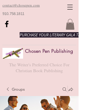
contact@chosepen.com
910.758.1811
PURCHASE YOUR LITERARY GALA TICKETS HERE!
Chosen Pen Publishing
The Writer's Preferred Choice For
Christian Book Publishing
Groups