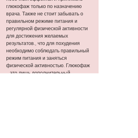
глюкофаж только по назначению 
врача. Также не стоит забывать о 
правильном режиме питания и 
регулярной физической активности 
для достижения желаемых 
результатов., что для похудения 
необходимо соблюдать правильный 
режим питания и заняться 
физической активностью. Глюкофаж 
– это лишь дополнительный 
инструмент в борьбе с лишним 
весом.
Отзывы похудевших от глюкофажа 
свидетельствуют о том,Отзывы 
похудевших от глюкофажа
Глюкофаж – это препарат, который 